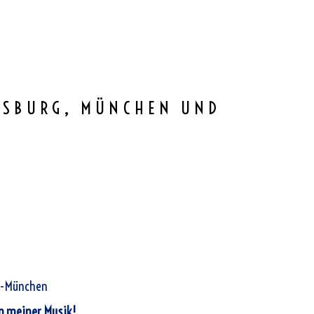
UGSBURG, MÜNCHEN UND
rg-München
an meiner Musik!